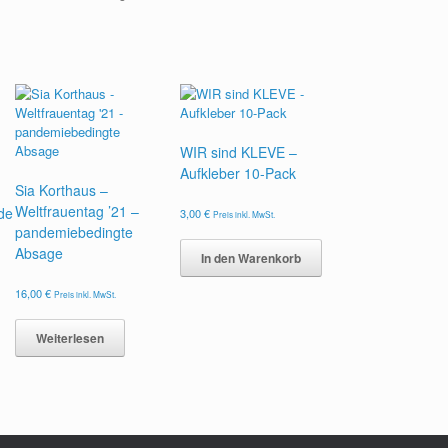
WIR sind KLEVE –
Aufkleber 10-Pack
Sia Korthaus –
Weltfrauentag ’21 –
de
3,00
€
Preis inkl. MwSt.
pandemiebedingte
Absage
In den Warenkorb
16,00
€
Preis inkl. MwSt.
Weiterlesen