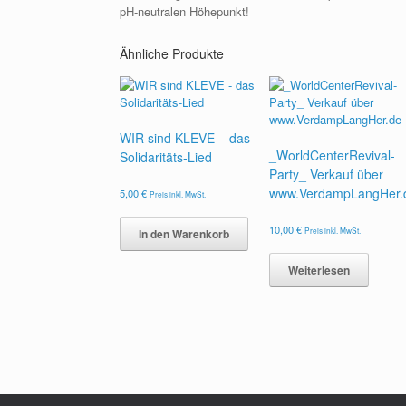
pH-neutralen Höhepunkt!
Ähnliche Produkte
WIR sind KLEVE – das
_WorldCenterRevival-
Solidaritäts-Lied
Party_ Verkauf über
www.VerdampLangHer.
5,00
€
Preis inkl. MwSt.
10,00
€
Preis inkl. MwSt.
In den Warenkorb
Weiterlesen