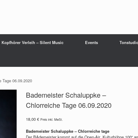
Kopfhörer Verleih – Silent Music
Events
Tonstudi
e Tage 06.09.2020
Bademeister Schaluppke –
Chlorreiche Tage 06.09.2020
18,00
€
Preis inkl. MwSt.
Bademeister Schaluppke – Chlorreiche tage
Der BAdemeister kommt auf die Open-Air „Kulturbühne 100“ a