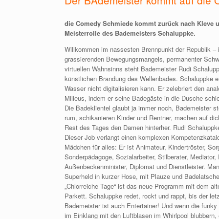
Der BAdemeister kommt auf die 
die Comedy Schmiede kommt zurück nach Kleve und
Meisterrolle des Bademeisters Schaluppke.
Willkommen im nassesten Brennpunkt der Republik – in
grassierenden Bewegungsmangels, permanenter Sch
virtuellen Wahnsinns steht Bademeister Rudi Schaluppk
künstlichen Brandung des Wellenbades. Schaluppke er
Wasser nicht digitalisieren kann. Er zelebriert den an
Milieus, indem er seine Badegäste in die Dusche schic
Die Badeklientel glaubt ja immer noch, Bademeister 
rum, schikanieren Kinder und Rentner, machen auf di
Rest des Tages den Damen hinterher. Rudi Schaluppk
Dieser Job verlangt einen komplexen Kompetenzkatalo
Mädchen für alles: Er ist Animateur, Kindertröster, S
Sonderpädagoge, Sozialarbeiter, Stilberater, Mediator, 
Außenbeckenminister, Diplomat und Dienstleister. Man
Superheld in kurzer Hose, mit Plauze und Badelatsche
„Chlorreiche Tage“ ist das neue Programm mit dem alt
Parkett. Schaluppke redet, rockt und rappt, bis der let
Bademeister ist auch Entertainer! Und wenn die funky
im Einklang mit den Luftblasen im Whirlpool blubbern, 