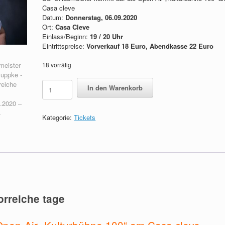
Casa cleve
Datum:
Donnerstag, 06.09.2020
Ort:
Casa Cleve
Einlass/Beginn:
19 / 20 Uhr
Eintrittspreise:
Vorverkauf 18 Euro, Abendkasse 22 Euro
18 vorrätig
Bademeister
In den Warenkorb
Schaluppke
-
Chlorreiche
Kategorie:
Tickets
Tage
06.09.2020
Menge
rreiche tage