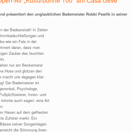
Open-Air „Kulturbühne 100“ am Casa cleve
 präsentiert den unglaublichen Bademeister Robbi Pawlik in seiner
 der Badeanstalt! In Zeiten
wimmbadschließungen und
e wie ein Fels in der
innert daran, dass man
alogen Zauber des feuchten
kt.
stehen nur am Beckenrand
cke Hose und glotzen den
e macht uns dagegen klar:
g! Der Bademeister ist
orgenonkel, Psychologe,
Fußpilzflüsterer, Innen- und
 könnte auch sagen: eine Art
n.
en Hasen auf dem gefliesten
zte Zuhörer merkt: Ein
 Bässe seiner Songeinlagen
erreicht die Stimmung ihren