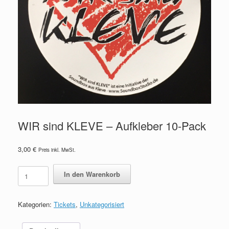
WIR sind KLEVE – Aufkleber 10-Pack
3,00
€
Preis inkl. MwSt.
WIR
In den Warenkorb
sind
KLEVE
-
Kategorien:
Tickets
,
Unkategorisiert
Aufkleber
10-
Pack