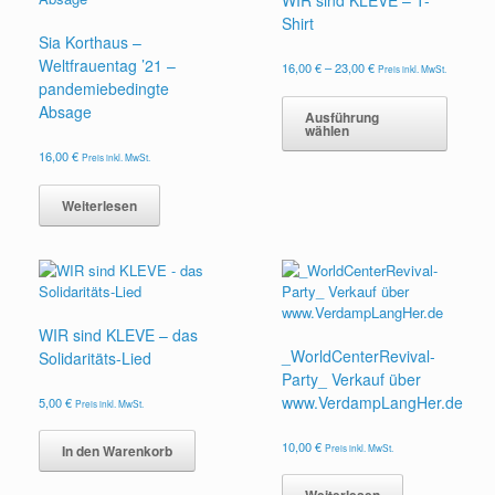
WIR sind KLEVE – T-
Shirt
Sia Korthaus –
Weltfrauentag ’21 –
Preisspanne:
16,00
€
–
23,00
€
Preis inkl. MwSt.
16,00 €
pandemiebedingte
Dieses
bis
Absage
Produk
Ausführung
23,00 €
wählen
weist
mehrer
16,00
€
Preis inkl. MwSt.
Variant
auf.
Weiterlesen
Die
Option
können
auf
der
Produkt
WIR sind KLEVE – das
gewähl
_WorldCenterRevival-
Solidaritäts-Lied
werden
Party_ Verkauf über
www.VerdampLangHer.de
5,00
€
Preis inkl. MwSt.
10,00
€
Preis inkl. MwSt.
In den Warenkorb