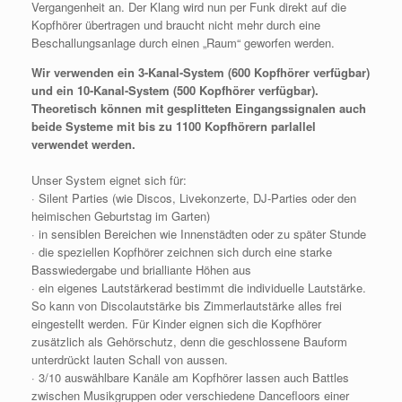
Vergangenheit an. Der Klang wird nun per Funk direkt auf die
Kopfhörer übertragen und braucht nicht mehr durch eine
Beschallungsanlage durch einen „Raum“ geworfen werden.
Wir verwenden ein 3-Kanal-System (600 Kopfhörer verfügbar)
und ein 10-Kanal-System (500 Kopfhörer verfügbar).
Theoretisch können mit gesplitteten Eingangssignalen auch
beide Systeme mit bis zu 1100 Kopfhörern parlallel
verwendet werden.
Unser System eignet sich für:
· Silent Parties (wie Discos, Livekonzerte, DJ-Parties oder den
heimischen Geburtstag im Garten)
· in sensiblen Bereichen wie Innenstädten oder zu später Stunde
· die speziellen Kopfhörer zeichnen sich durch eine starke
Basswiedergabe und brialliante Höhen aus
· ein eigenes Lautstärkerad bestimmt die individuelle Lautstärke.
So kann von Discolautstärke bis Zimmerlautstärke alles frei
eingestellt werden. Für Kinder eignen sich die Kopfhörer
zusätzlich als Gehörschutz, denn die geschlossene Bauform
unterdrückt lauten Schall von aussen.
· 3/10 auswählbare Kanäle am Kopfhörer lassen auch Battles
zwischen Musikgruppen oder verschiedene Dancefloors einer